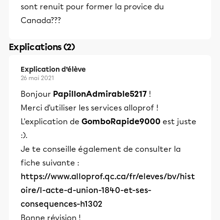
sont renuit pour former la provice du
Canada???
Explications (2)
Explication d’élève
26 mai 2021
Bonjour
PapillonAdmirable5217
!
Merci d'utiliser les services alloprof !
L'explication de
GomboRapide9000
est juste
:).
Je te conseille également de consulter la
fiche suivante :
https://www.alloprof.qc.ca/fr/eleves/bv/hist
oire/l-acte-d-union-1840-et-ses-
consequences-h1302
Bonne révision !