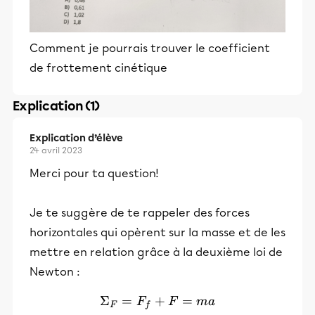
Comment je pourrais trouver le coefficient
de frottement cinétique
Explication (1)
Explication d’élève
24 avril 2023
Merci pour ta question!
Je te suggère de te rappeler des forces
horizontales qui opèrent sur la masse et de les
mettre en relation grâce à la deuxième loi de
Newton :
Σ
=
+
\Sigma_F = F_f + F = m
=
F
F
ma
F
f