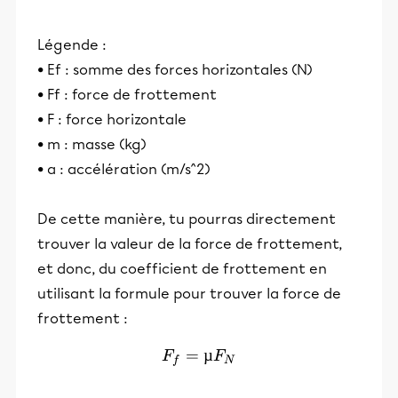
Légende :
• Ef : somme des forces horizontales (N)
• Ff : force de frottement
• F : force horizontale
• m : masse (kg)
• a : accélération (m/s^2)
De cette manière, tu pourras directement
trouver la valeur de la force de frottement,
et donc, du coefficient de frottement en
utilisant la formule pour trouver la force de
frottement :
=
F_f = µ F_N
µ
F
F
f
N