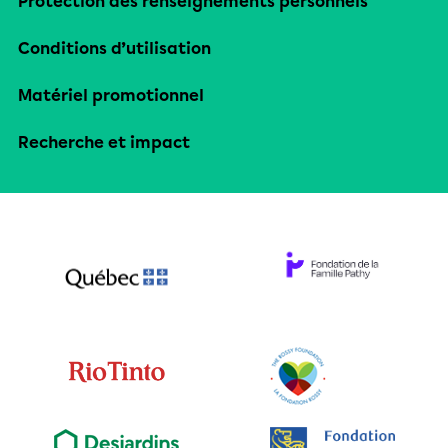
Protection des renseignements personnels
Conditions d’utilisation
Matériel promotionnel
Recherche et impact