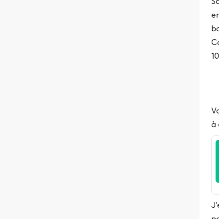
S
en
bo
Co
10
Vo
à
J'
po