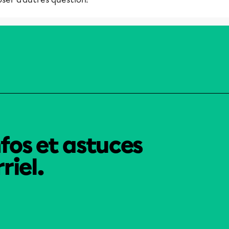
nfos et astuces
riel.