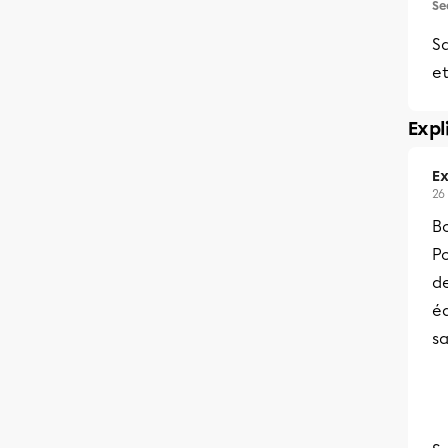
Se
Sa
et
Expl
Ex
26
Bo
Po
de
é
s