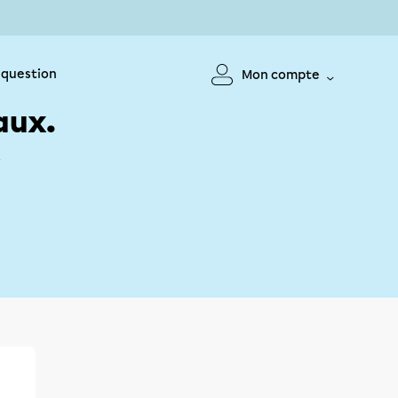
 question
Mon compte
aux.
!