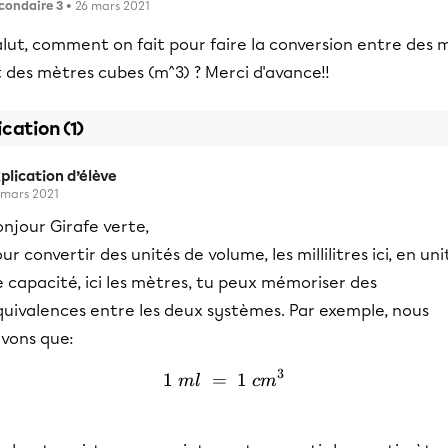
condaire 3
• 26 mars 2021
lut, comment on fait pour faire la conversion entre des 
 des mètres cubes (m^3) ? Merci d'avance!!
ication (1)
plication d’élève
 mars 2021
njour Girafe verte,
ur convertir des unités de volume, les millilitres ici, en uni
 capacité, ici les mètres, tu peux mémoriser des
quivalences entre les deux systèmes. Par exemple, nous
avons que:
3
1
=
1\ ml\ =\ 1\ cm^3
1
m
l
c
m