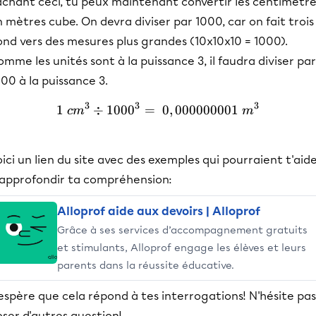
achant ceci, tu peux maintenant convertir les centimètre
 mètres cube. On devra diviser par 1000, car on fait trois
nd vers des mesures plus grandes (10x10x10 = 1000).
mme les unités sont à la puissance 3, il faudra diviser par
00 à la puissance 3.
3
3
3
1
÷
100
0
=
1\ cm^3\div 1000^3 =\ 0
0
,
000000001
c
m
m
ici un lien du site avec des exemples qui pourraient t'aid
 approfondir ta compréhension:
Alloprof aide aux devoirs | Alloprof
Grâce à ses services d’accompagnement gratuits
et stimulants, Alloprof engage les élèves et leurs
parents dans la réussite éducative.
espère que cela répond à tes interrogations! N'hésite pas
ser d'autres question!