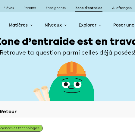
Élèves
Parents
Enseignants
Zone d’entraide
Allofrançais
Matières
Niveaux
Explorer
Poser une
Zone d’entraide est en trav
Retrouve ta question parmi celles déjà posées
Retour
Sciences et technologies