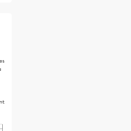
es
a
nt