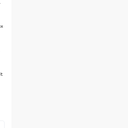
.
ax
t
it