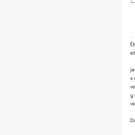
É
et
je
x
va
y
va
Do