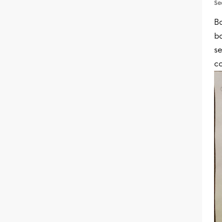
Se
Bo
bo
se
co