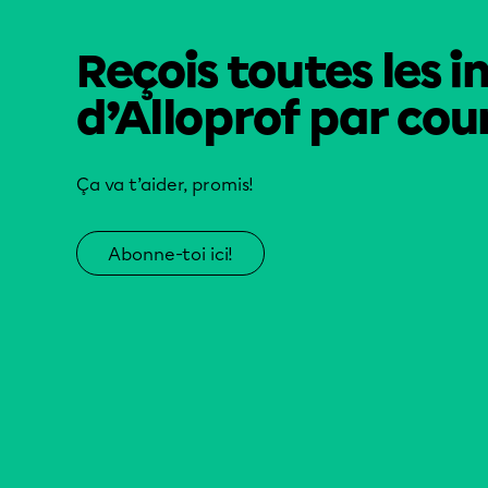
Reçois toutes les i
d’Alloprof par cour
Ça va t’aider, promis!
Abonne-toi ici!