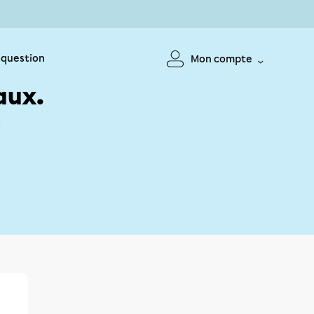
 question
Mon compte
aux.
!