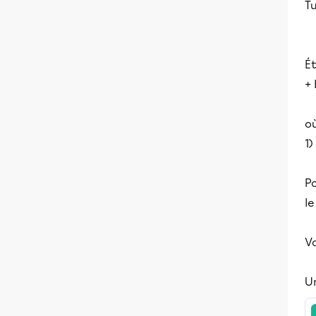
Tu
Ét
+ 
où
1)
Po
le
Vo
Un