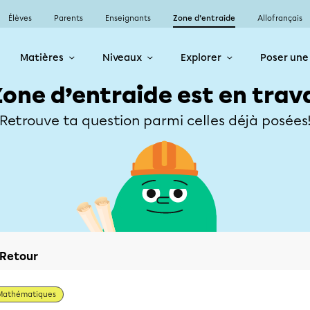
Élèves
Parents
Enseignants
Zone d’entraide
Allofrançais
Matières
Niveaux
Explorer
Poser une
Zone d’entraide est en trav
Retrouve ta question parmi celles déjà posées
Retour
Mathématiques