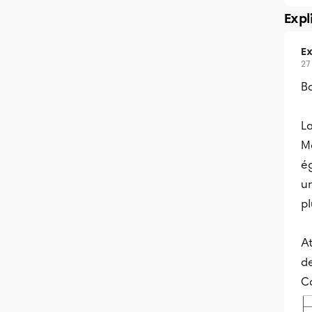
Expl
Ex
27
B
La
M
ég
un
pl
At
de
C