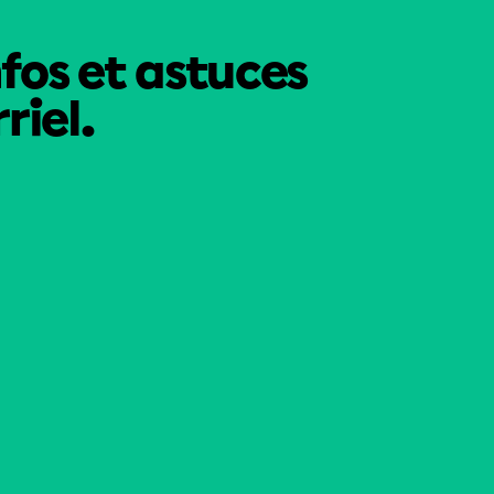
nfos et astuces
riel.