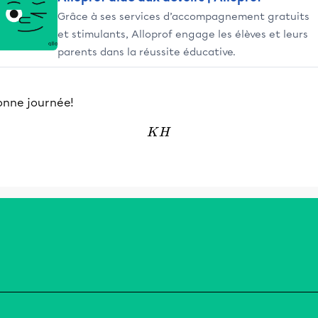
Grâce à ses services d’accompagnement gratuits
et stimulants, Alloprof engage les élèves et leurs
parents dans la réussite éducative.
onne journée!
KH
K
H