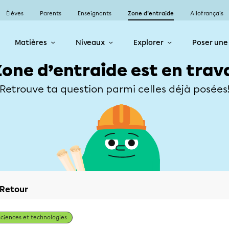
Élèves
Parents
Enseignants
Zone d’entraide
Allofrançais
Matières
Niveaux
Explorer
Poser une
Zone d’entraide est en trav
Retrouve ta question parmi celles déjà posées
Retour
Sciences et technologies