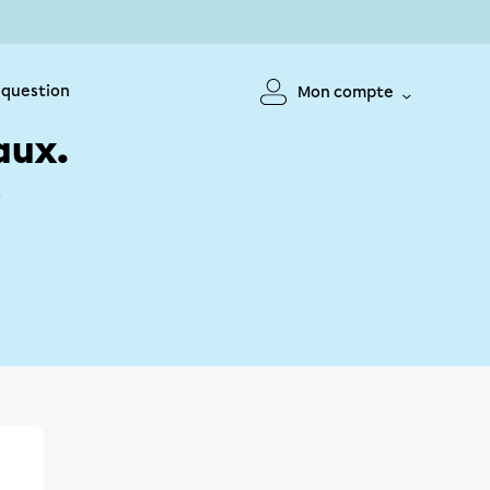
 question
Mon compte
aux.
!