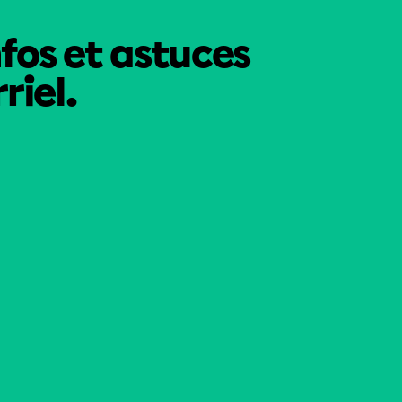
nfos et astuces
riel.