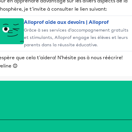
our en apprendre davantage sur les divers aspects de la
thosphère, je t'invite à consulter le lien suivant:
Alloprof aide aux devoirs | Alloprof
Grâce à ses services d’accompagnement gratuits
et stimulants, Alloprof engage les élèves et leurs
parents dans la réussite éducative.
espère que cela t'aidera! N'hésite pas à nous réécrire!
eline 😊