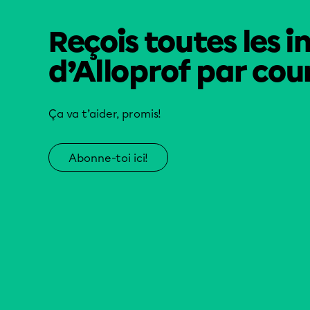
Reçois toutes les i
d’Alloprof par cour
Ça va t’aider, promis!
Abonne-toi ici!