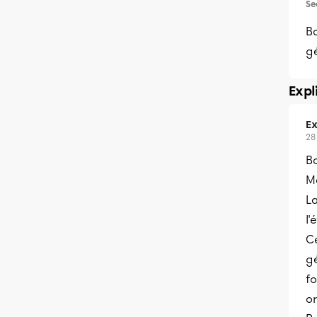
Se
Bo
g
Expl
Ex
28
B
Me
La
l'
Ce
gé
fo
or