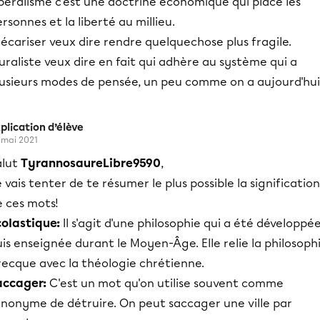
béralisme c'est une doctrine économique qui place les
rsonnes et la liberté au millieu.
écariser veux dire rendre quelquechose plus fragile.
uraliste veux dire en fait qui adhère au système qui a
lusieurs modes de pensée, un peu comme on a aujourd'hui
plication d’élève
 mai 2021
alut
TyrannosaureLibre9590
,
 vais tenter de te résumer le plus possible la signification
e ces mots!
colastique:
Il s'agit d'une philosophie qui a été développée
is enseignée durant le Moyen-Âge. Elle relie la philosoph
recque avec la théologie chrétienne.
accager:
C'est un mot qu'on utilise souvent comme
ynonyme de détruire. On peut saccager une ville par