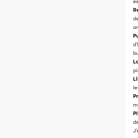
e
R
de
a
P
d'
bu
L
pi
L
le
Pr
mo
Pl
d
J'