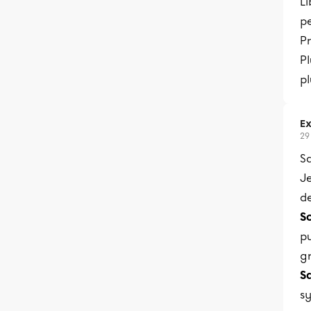
Li
pe
Pr
Pl
p
Ex
29
S
Je
d
S
pu
g
S
s