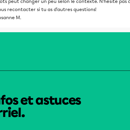
ots peut changer un peu selon le contexte. N'hésite pas 
us recontacter si tu as d'autres questions!
osanne M.
nfos et astuces
riel.