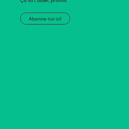
Ça va t’aider, promis!
Abonne-toi ici!