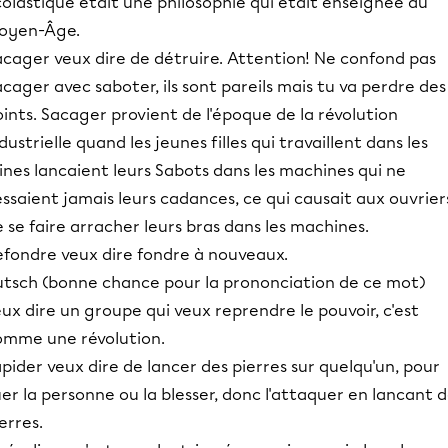
olastique était une philosophie qui était enseignée au
oyen-Âge.
acager veux dire de détruire. Attention! Ne confond pas
cager avec saboter, ils sont pareils mais tu va perdre des
ints. Sacager provient de l'époque de la révolution
dustrielle quand les jeunes filles qui travaillent dans les
nes lancaient leurs Sabots dans les machines qui ne
ssaient jamais leurs cadances, ce qui causait aux ouvrier
 se faire arracher leurs bras dans les machines.
efondre veux dire fondre à nouveaux.
utsch (bonne chance pour la prononciation de ce mot)
ux dire un groupe qui veux reprendre le pouvoir, c'est
omme une révolution.
pider veux dire de lancer des pierres sur quelqu'un, pour
er la personne ou la blesser, donc l'attaquer en lancant 
erres.