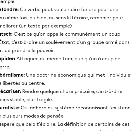
xemple.
efondre:
Ce verbe peut vouloir dire fondre pour une
uxième fois, ou bien, au sens littéraire, remanier pour
méliorer (un texte par exemple)
utsch:
C'est ce qu'on appelle communément un coup
État, c'est-à-dire un soulèvement d'un groupe armé dans 
t de prendre le pouvoir.
apider:
Attaquer, ou même tuer, quelqu'un à coup de
erre.
ibéralisme:
Une doctrine économique qui met l'individu e
s libertés au centre.
écariser:
Rendre quelque chose précaire, c'est-à-dire
ins stable, plus fragile.
uraliste:
Qui adhère au système reconnaissant l'existenc
e plusieurs modes de pensée.
espère que cela t'éclaire. La définition de certains de ces