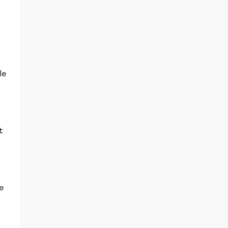
le
t
e