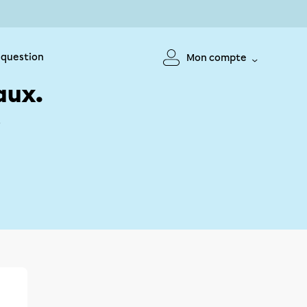
 question
Mon compte
aux.
!