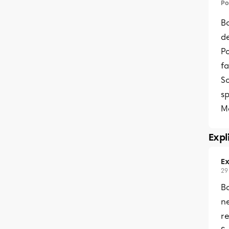
Po
Bo
de
Po
f
Sc
sp
Me
Expl
Ex
29
Bo
ne
re