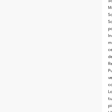
Sc
M
S
Sa
po
In
mi
ce
de
R
P
ve
c
La
tu
pi