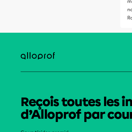
m
no
R
Reçois toutes les i
d’Alloprof par cour