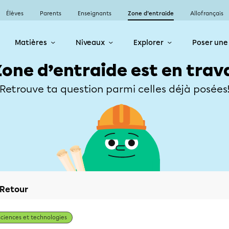
Élèves
Parents
Enseignants
Zone d’entraide
Allofrançais
Matières
Niveaux
Explorer
Poser une
Zone d’entraide est en trav
Retrouve ta question parmi celles déjà posées
Retour
Sciences et technologies