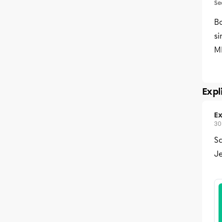
Se
B
si
M
Expl
Ex
30
Sa
Je