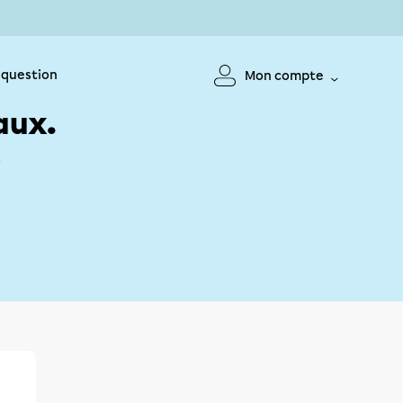
 question
Mon compte
aux.
!