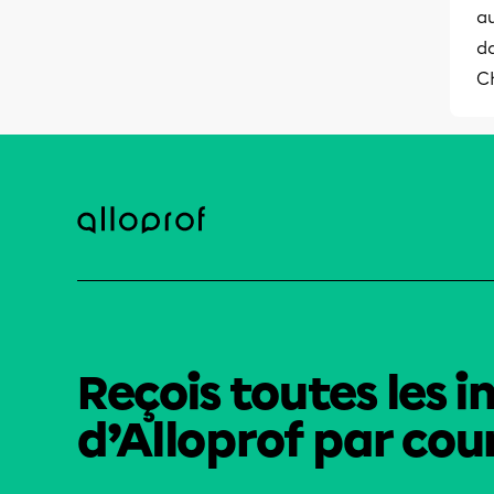
au
da
C
Reçois toutes les i
d’Alloprof par cour