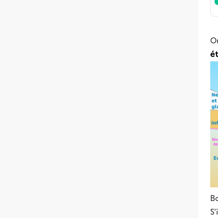
O
é
Bo
S