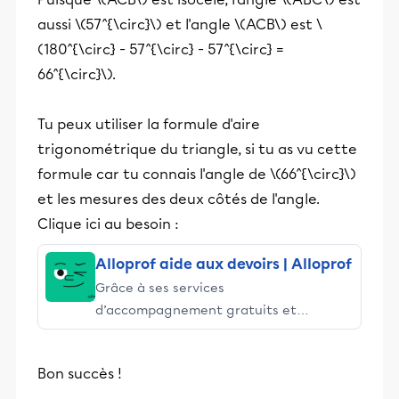
aussi \(57^{\circ}\) et l'angle \(ACB\) est \
(180^{\circ} - 57^{\circ} - 57^{\circ} =
66^{\circ}\).
Tu peux utiliser la formule d'aire
trigonométrique du triangle, si tu as vu cette
formule car tu connais l'angle de \(66^{\circ}\)
et les mesures des deux côtés de l'angle.
Clique ici au besoin :
Alloprof aide aux devoirs | Alloprof
Grâce à ses services
d’accompagnement gratuits et
stimulants, Alloprof engage les élèves
et leurs parents dans la réussite
Bon succès !
éducative.