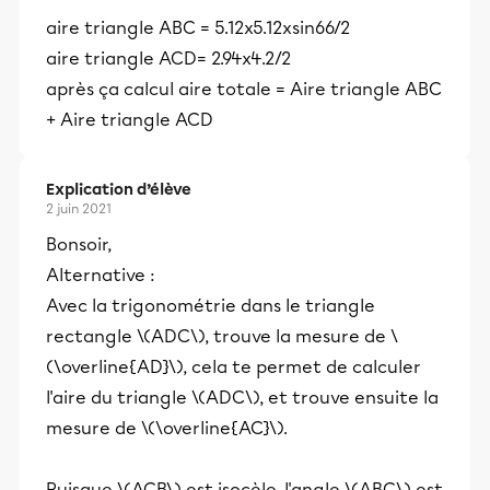
aire triangle ABC = 5.12x5.12xsin66/2
aire triangle ACD= 2.94x4.2/2
après ça calcul aire totale = Aire triangle ABC
+ Aire triangle ACD
Explication d’élève
2 juin 2021
Bonsoir,
Alternative :
Avec la trigonométrie dans le triangle
rectangle \(ADC\), trouve la mesure de \
(\overline{AD}\), cela te permet de calculer
l'aire du triangle \(ADC\), et trouve ensuite la
mesure de \(\overline{AC}\).
Puisque \(ACB\) est isocèle, l'angle \(ABC\) est