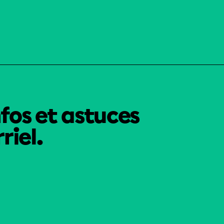
nfos et astuces
riel.