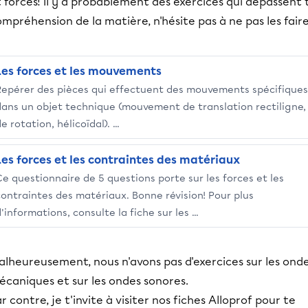
 forces! Il y a probablement des exercices qui dépassent 
mpréhension de la matière, n'hésite pas à ne pas les fair
Les forces et les mouvements
Repérer des pièces qui effectuent des mouvements spécifiques
dans un objet technique (mouvement de translation rectiligne,
e rotation, hélicoïdal). ...
Les forces et les contraintes des matériaux
Ce questionnaire de 5 questions porte sur les forces et les
contraintes des matériaux. Bonne révision! Pour plus
'informations, consulte la fiche sur les ...
alheureusement, nous n'avons pas d'exercices sur les ond
écaniques et sur les ondes sonores.
r contre, je t'invite à visiter nos fiches Alloprof pour te