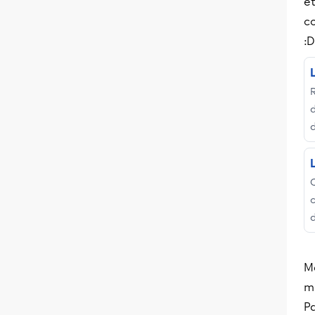
et
co
:D
d
d
M
m
Pa