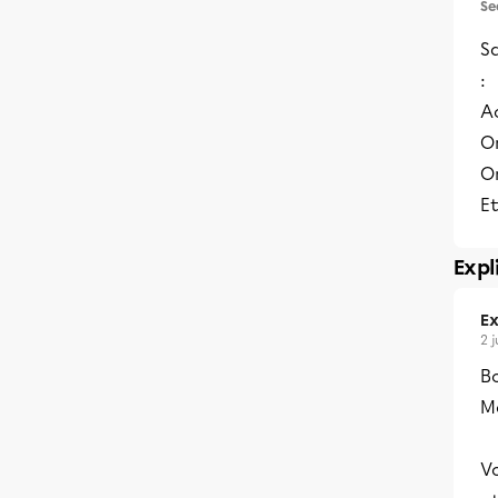
Se
Sa
:
A
O
O
Et
Expl
Ex
2 
Bo
Me
Vo