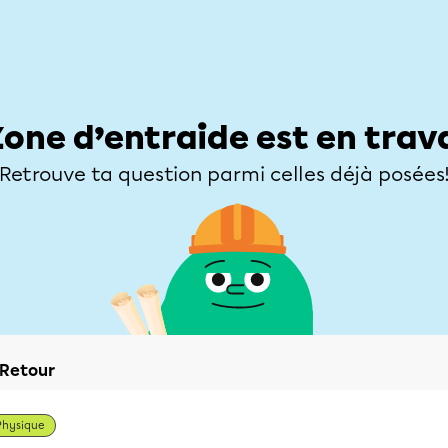
Élèves
Parents
Enseignants
Zone d’entraide
Allofrançais
Matières
Niveaux
Explorer
Poser une
Zone d’entraide est en trav
Retrouve ta question parmi celles déjà posées
Retour
Physique