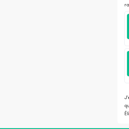
ra
J'
qu
Él