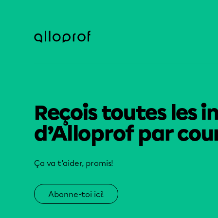
Reçois toutes les i
d’Alloprof par cour
Ça va t’aider, promis!
Abonne-toi ici!