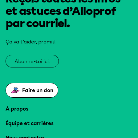
et astuces d’Alloprof
par courriel.
Ça va t’aider, promis!
Abonne-toi ici!
Faire un don
À propos
Équipe et carrières
Nous contacter