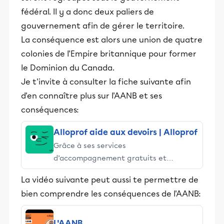
fédéral. Il y a donc deux paliers de
gouvernement afin de gérer le territoire.
La conséquence est alors une union de quatre
colonies de l'Empire britannique pour former
le Dominion du Canada.
Je t'invite à consulter la fiche suivante afin
d'en connaître plus sur l'AANB et ses
conséquences:
Alloprof aide aux devoirs | Alloprof
Grâce à ses services
d’accompagnement gratuits et
stimulants, Alloprof engage les élèves
La vidéo suivante peut aussi te permettre de
et leurs parents dans la réussite
bien comprendre les conséquences de l'AANB:
éducative.
L'AANB