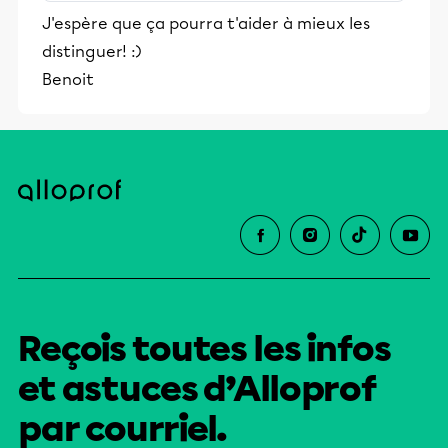
son orthographe lexicale et grammaticale;.
J'espère que ça pourra t'aider à mieux les
augmenter sa capacité ...
distinguer! :)
Benoit
Reçois toutes les infos
et astuces d’Alloprof
par courriel.