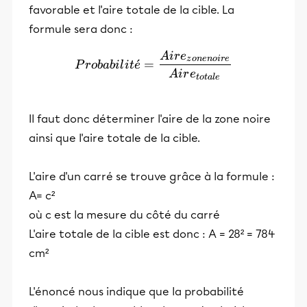
favorable et l'aire totale de la cible. La
formule sera donc :
A
i
r
e
Probabilité = \frac{Aire_{
z
o
n
e
n
o
i
r
e
ˊ
=
P
r
o
babi
l
i
t
e
A
i
r
e
t
o
t
a
l
e
Il faut donc déterminer l'aire de la zone noire
ainsi que l'aire totale de la cible.
L'aire d'un carré se trouve grâce à la formule :
A= c²
où c est la mesure du côté du carré
L'aire totale de la cible est donc : A = 28² = 784
cm²
L'énoncé nous indique que la probabilité