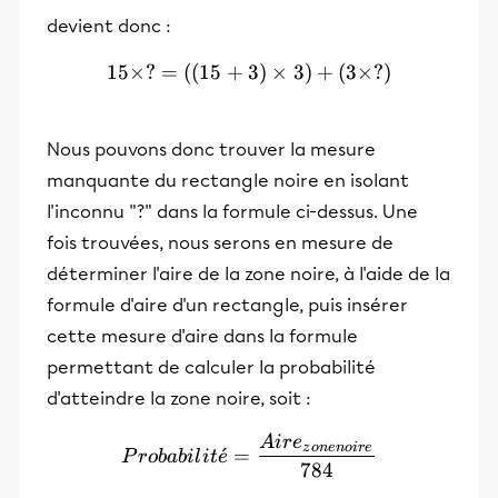
devient donc :
15
×
?
=
((
15
+
3
15 × ? = ((15+3) × 3) + 
)
×
3
)
+
(
3
×
?)
Nous pouvons donc trouver la mesure
manquante du rectangle noire en isolant
l'inconnu "?" dans la formule ci-dessus. Une
fois trouvées, nous serons en mesure de
déterminer l'aire de la zone noire, à l'aide de la
formule d'aire d'un rectangle, puis insérer
cette mesure d'aire dans la formule
permettant de calculer la probabilité
d'atteindre la zone noire, soit :
A
i
r
e
Probabilité = \frac{Aire_
z
o
n
e
n
o
i
r
e
ˊ
=
P
r
o
babi
l
i
t
e
784