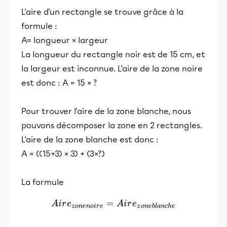
L'aire d'un rectangle se trouve grâce à la
formule :
A= longueur × largeur
La longueur du rectangle noir est de 15 cm, et
la largeur est inconnue. L'aire de la zone noire
est donc : A = 15 × ?
Pour trouver l'aire de la zone blanche, nous
pouvons décomposer la zone en 2 rectangles.
L'aire de la zone blanche est donc :
A = ((15+3) × 3) + (3×?)
La formule
=
Aire_{zone noire} = Aire_
A
i
r
e
A
i
r
e
z
o
n
e
n
o
i
r
e
z
o
n
e
b
l
an
c
h
e