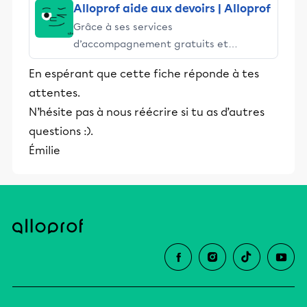
Alloprof aide aux devoirs | Alloprof
Grâce à ses services
d’accompagnement gratuits et
stimulants, Alloprof engage les élèves
En espérant que cette fiche réponde à tes
et leurs parents dans la réussite
attentes.
éducative.
N’hésite pas à nous réécrire si tu as d’autres
questions :).
Émilie