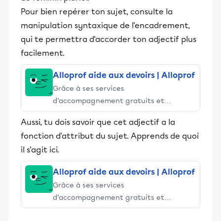
Pour bien repérer ton sujet, consulte la
manipulation syntaxique de l'encadrement,
qui te permettra d'accorder ton adjectif plus
facilement.
Alloprof aide aux devoirs | Alloprof
Grâce à ses services
d’accompagnement gratuits et
stimulants, Alloprof engage les élèves
Aussi, tu dois savoir que cet adjectif a la
et leurs parents dans la réussite
fonction d'attribut du sujet. Apprends de quoi
éducative.
il s'agit ici.
Alloprof aide aux devoirs | Alloprof
Grâce à ses services
d’accompagnement gratuits et
stimulants, Alloprof engage les élèves