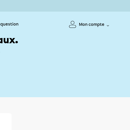
 question
Mon compte
aux.
!