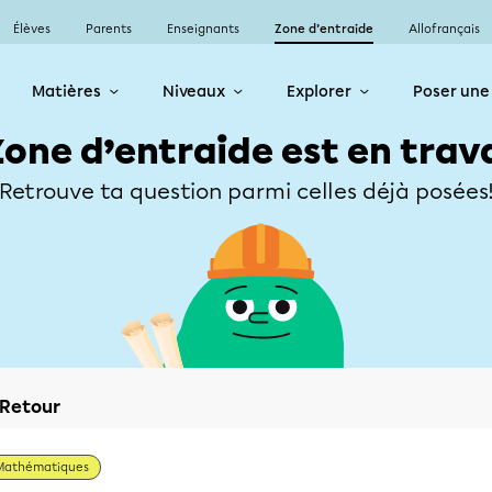
Élèves
Parents
Enseignants
Zone d’entraide
Allofrançais
Matières
Niveaux
Explorer
Poser une
Zone d’entraide est en trav
Retrouve ta question parmi celles déjà posées
Retour
Mathématiques