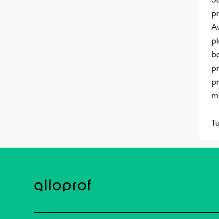
pr
Av
p
b
pr
pr
ma
Tu