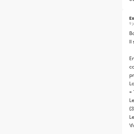
Ex
9 
B
Il
En
c
p
L
= 
L
{3
L
\f