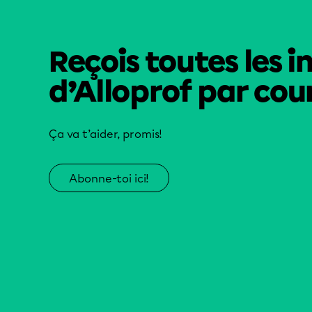
Reçois toutes les i
d’Alloprof par cour
Ça va t’aider, promis!
Abonne-toi ici!