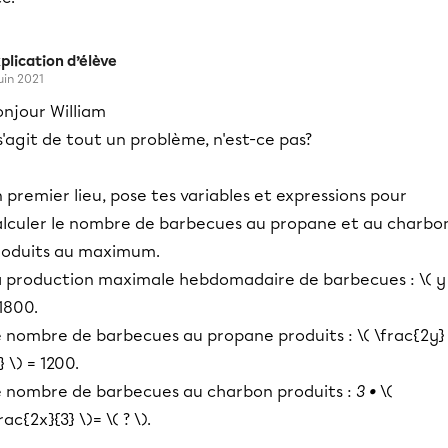
plication d’élève
juin 2021
onjour William
 s'agit de tout un problème, n'est-ce pas?
 premier lieu, pose tes variables et expressions pour
alculer le nombre de barbecues au propane et au charbo
roduits au maximum.
a production maximale hebdomadaire de barbecues : \( y 
1800.
e nombre de barbecues au propane produits : \( \frac{2y}
} \) = 1200.
e nombre de barbecues au charbon produits :
3 •
\(
rac{2x}{3} \)= \( ? \).