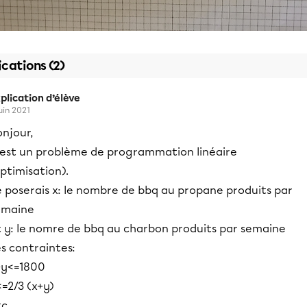
ications (2)
plication d’élève
juin 2021
njour,
'est un problème de programmation linéaire
ptimisation).
e poserais x: le nombre de bbq au propane produits par
emaine
t y: le nomre de bbq au charbon produits par semaine
s contraintes:
+y<=1800
=2/3 (x+y)
c.