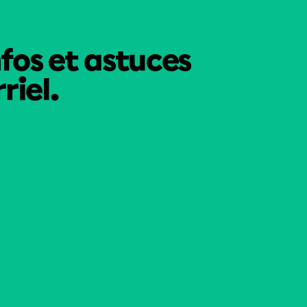
nfos et astuces
riel.