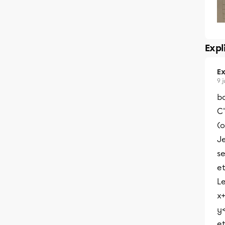
Expl
Ex
9 
bo
C
(o
J
s
e
Le
x
y<
et