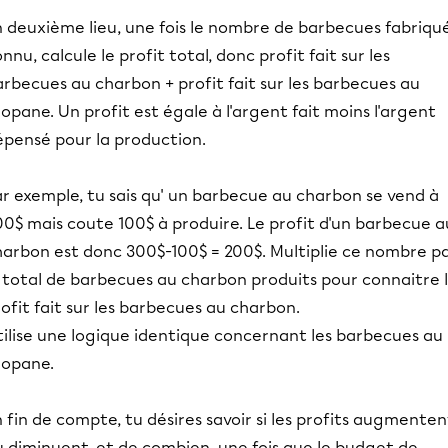
n deuxième lieu, une fois le nombre de barbecues fabriqu
nnu, calcule le profit total, donc profit fait sur les
rbecues au charbon + profit fait sur les barbecues au
opane. Un profit est égale à l'argent fait moins l'argent
épensé pour la production.
r exemple, tu sais qu' un barbecue au charbon se vend à
0$ mais coute 100$ à produire. Le profit d'un barbecue a
harbon est donc 300$-100$ = 200$. Multiplie ce nombre p
e total de barbecues au charbon produits pour connaitre 
ofit fait sur les barbecues au charbon.
tilise une logique identique concernant les barbecues au
ropane.
 fin de compte, tu désires savoir si les profits augmenten
u diminuent, et de combien, une fois que le budget de