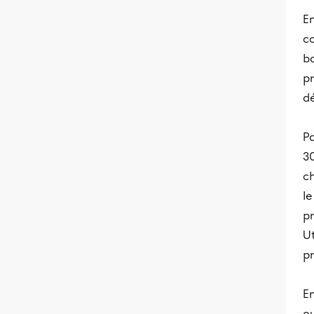
E
co
ba
pr
d
Pa
30
c
l
pr
U
p
En
o