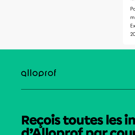
Po
mu
Ex
20
Reçois toutes les i
d’Alloprof par cour