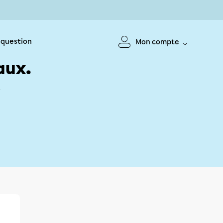
 question
Mon compte
aux.
!