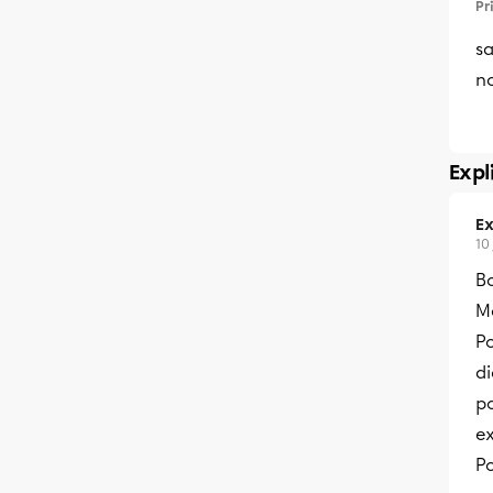
Pr
sa
n
Expl
Ex
10
Bo
Me
P
di
p
ex
Po