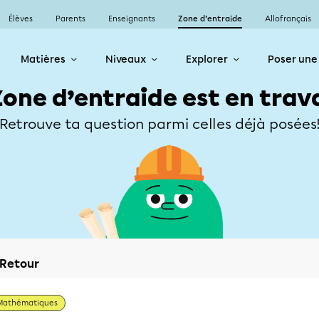
Élèves
Parents
Enseignants
Zone d’entraide
Allofrançais
Matières
Niveaux
Explorer
Poser une
Zone d’entraide est en trav
Retrouve ta question parmi celles déjà posées
Retour
Mathématiques