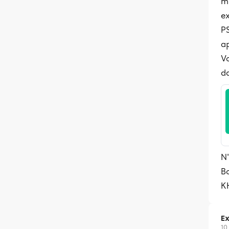
mu
ex
P
ap
Vo
d
N'
B
K
Ex
10