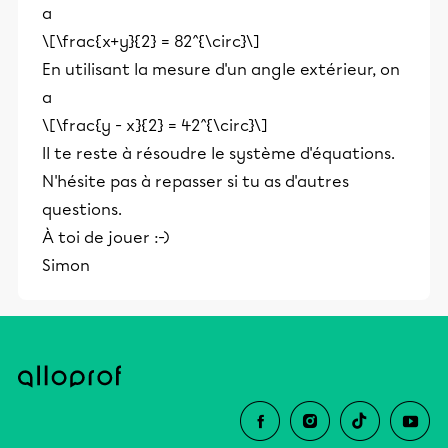
a
éducative.
\[\frac{x+y}{2} = 82^{\circ}\]
En utilisant la mesure d'un angle extérieur, on
a
\[\frac{y - x}{2} = 42^{\circ}\]
Il te reste à résoudre le système d'équations.
N'hésite pas à repasser si tu as d'autres
questions.
À toi de jouer :-)
Simon