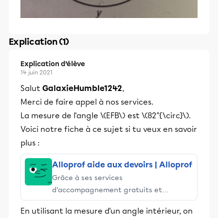
Explication (1)
Explication d’élève
14 juin 2021
Salut
GalaxieHumble1242
,
Merci de faire appel à nos services.
La mesure de l'angle \(EFB\) est \(82^{\circ}\).
Voici notre fiche à ce sujet si tu veux en savoir
plus :
Alloprof aide aux devoirs | Alloprof
Grâce à ses services
d’accompagnement gratuits et
stimulants, Alloprof engage les élèves
En utilisant la mesure d'un angle intérieur, on
et leurs parents dans la réussite