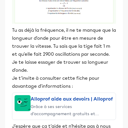
Tu as déjà la fréquence, il ne te manque que la
longueur d'onde pour être en mesure de
trouver la vitesse. Tu sais que la tige fait 1 m
et qu'elle fait 2900 oscillations par seconde.
Je te laisse essayer de trouver sa longueur
d'onde.
Je t'invite à consulter cette fiche pour
davantage d'informations :
Alloprof aide aux devoirs | Alloprof
Grâce à ses services
d’accompagnement gratuits et
stimulants, Alloprof engage les élèves
J'espère que ça t'aide et n'hésite pas à nous
et leurs parents dans la réussite