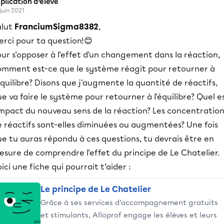
plication d’élève
 juin 2021
alut
FranciumSigma8382
,
erci pour ta question!😊
ur s'opposer à l'effet d'un changement dans la réaction,
omment est-ce que le système réagit pour retourner à
équilibre? Disons que j'augmente la quantité de réactifs,
e va faire le système pour retourner à l'équilibre? Quel e
impact du nouveau sens de la réaction? Les concentration
e réactifs sont-elles diminuées ou augmentées? Une fois
e tu auras répondu à ces questions, tu devrais être en
sure de comprendre l'effet du principe de Le Chatelier.
ici une fiche qui pourrait t’aider :
Le principe de Le Chatelier
Grâce à ses services d’accompagnement gratuits
et stimulants, Alloprof engage les élèves et leurs