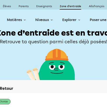
Élèves
Parents
Enseignants
Zone d’entraide
Allofrançais
Matières
Niveaux
Explorer
Poser une
Zone d’entraide est en trav
Retrouve ta question parmi celles déjà posées
Retour
Chimie