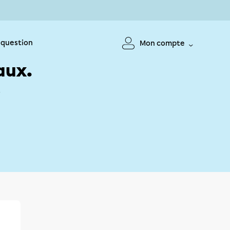
 question
Mon compte
aux.
!