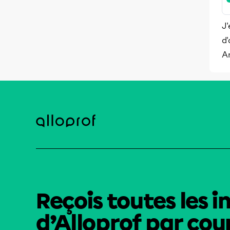
J'
d'
A
Reçois toutes les i
d’Alloprof par cour