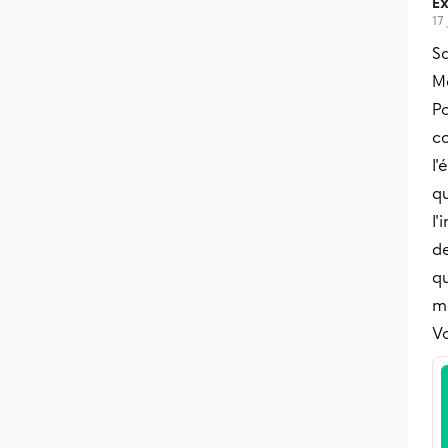
Ex
17
S
M
Po
c
l'
qu
l'
d
qu
me
Vo