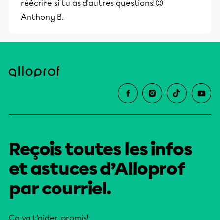
réécrire si tu as d'autres questions!😉
éducative.
Anthony B.
Reçois toutes les infos
et astuces d’Alloprof
par courriel.
Ça va t’aider, promis!