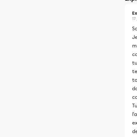
Ex
17
S
Je
me
co
tu
t
to
do
c
Tu
l'
ex
de