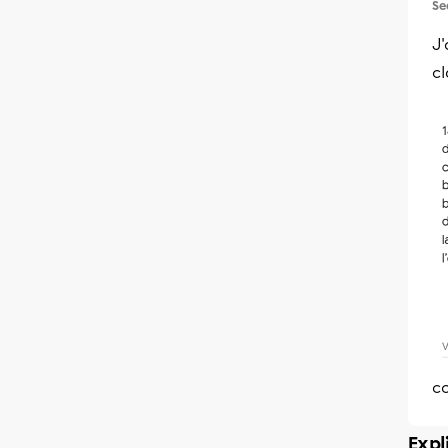
Se
J'
cl
co
Expl