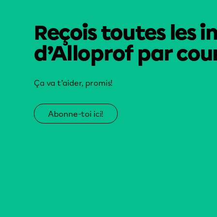
Reçois toutes les i
d’Alloprof par cour
Ça va t’aider, promis!
Abonne-toi ici!