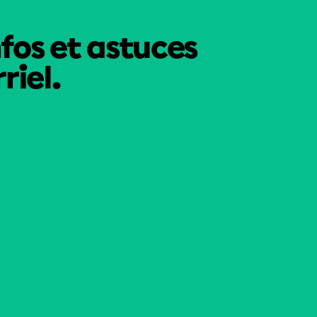
nfos et astuces
riel.