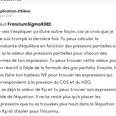
plication d’élève
 juin 2021
alut
FranciumSigma8382
,
 vais t'expliquer ça d'une autre façon, car je crois que je
 suis trompé la dernière fois. Tu peux calculer la
nstante d'équilibre en fonction des pressions partielles si
 as la valeur des pressions partielles pour chacun des
ermes de ton expression. Tu peux trouver cette valeur po
n réactif à l'aide de la formule des gaz parfaits. Ensuite, 
is faire ton tableau IVE pour trouver les expressions qui
orrespondent à la pression du CO2 et du H2O.
 as déjà la valeur de Kp et tu peux trouver son expressio
aide de l'équation. Il ne te reste plus qu'à placer les
pressions que tu as trouvées plus haut dans la l'équation
 Kp et d'isoler pour l'inconnu.