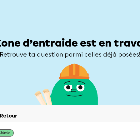
Élèves
Parents
Enseignants
Zone d’entraide
Allofrançais
Matières
Niveaux
Explorer
Poser une
Zone d’entraide est en trav
Retrouve ta question parmi celles déjà posées
Retour
Chimie