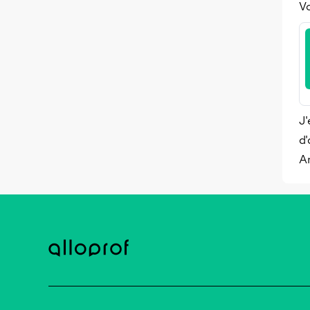
Vo
J'
d'
A