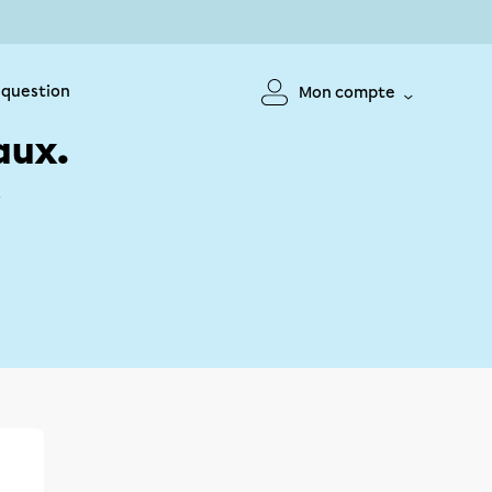
 question
Mon compte
aux.
!