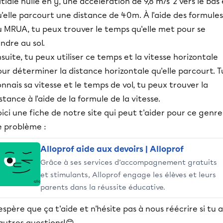
itiale nulle en y, une accélération de 9,8 m/s^2 vers le bas
'elle parcourt une distance de 40m. À l'aide des formules
u MRUA, tu peux trouver le temps qu'elle met pour se
ndre au sol.
suite, tu peux utiliser ce temps et la vitesse horizontale
ur déterminer la distance horizontale qu'elle parcourt. T
nnais sa vitesse et le temps de vol, tu peux trouver la
stance à l'aide de la formule de la vitesse.
ici une fiche de notre site qui peut t'aider pour ce genre
e problème :
Alloprof aide aux devoirs | Alloprof
Grâce à ses services d’accompagnement gratuits
et stimulants, Alloprof engage les élèves et leurs
parents dans la réussite éducative.
espère que ça t'aide et n'hésite pas à nous réécrire si tu a
autres questions!😊