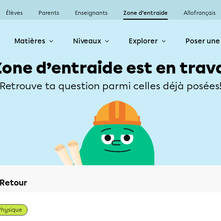
Élèves
Parents
Enseignants
Zone d’entraide
Allofrançais
Matières
Niveaux
Explorer
Poser une
Zone d’entraide est en trav
Retrouve ta question parmi celles déjà posées
Retour
Physique