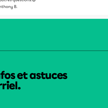
nthony B.
nfos et astuces
riel.