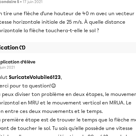
condaire 5
• 17 juin 2021
n tire une flèche d’une hauteur de 40 m avec un vecteur
tesse horizontale initiale de 25 m/s. À quelle distance
rizontale la flèche touchera-t-elle le sol ?
ication (1)
plication d’élève
 juin 2021
alut
SuricateVolubile6123
,
erci pour ta question!😉
u peux diviser ton problème en deux étapes, le mouveme
orizontal en MRU et le mouvement vertical en MRUA. Le
ien entre ces deux mouvements et le temps.
a première étape est de trouver le temps que la flèche m
ant de toucher le sol. Tu sais qu'elle possède une vitesse