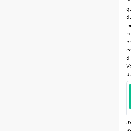
in
qu
d
re
En
po
co
di
Vo
d
J'
d'