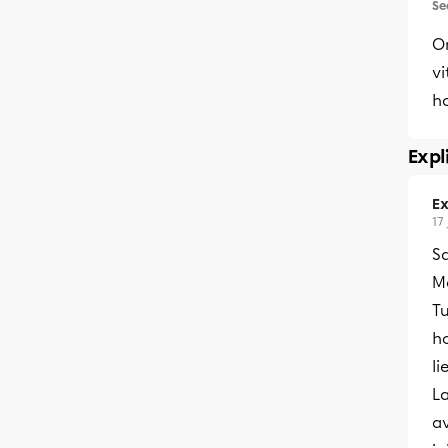
Se
O
vi
ho
Expl
Ex
17
S
M
T
h
l
L
av