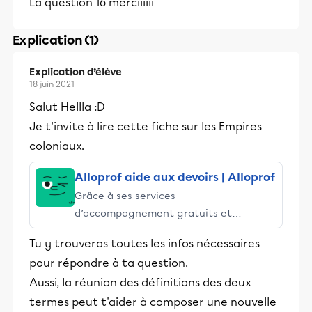
La question 16 merciiiiii
Explication (1)
Explication d’élève
18 juin 2021
Salut Hellla :D
Je t'invite à lire cette fiche sur les Empires
coloniaux.
Alloprof aide aux devoirs | Alloprof
Grâce à ses services
d’accompagnement gratuits et
stimulants, Alloprof engage les élèves
Tu y trouveras toutes les infos nécessaires
et leurs parents dans la réussite
pour répondre à ta question.
éducative.
Aussi, la réunion des définitions des deux
termes peut t'aider à composer une nouvelle