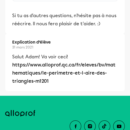
stimulants, Alloprof engage les élèves
et leurs parents dans la réussite
Si tu as d'autres questions, n'hésite pas à nous
éducative.
réécrire. Il nous fera plaisir de t'aider. :)
Explication d’élève
31 mars 2021
Salut Adam! Va voir ceci!
https://www.alloprof.qc.ca/fr/eleves/bv/mat
hematiques/le-perimetre-et-l-aire-des-
triangles-m1201