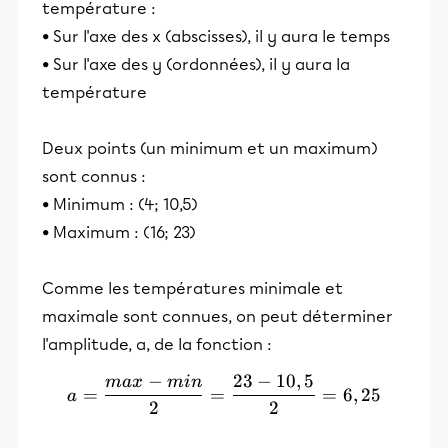
température :
• Sur l'axe des x (abscisses), il y aura le temps
• Sur l'axe des y (ordonnées), il y aura la
température
Deux points (un minimum et un maximum)
sont connus :
• Minimum : (4; 10,5)
• Maximum : (16; 23)
Comme les températures minimale et
maximale sont connues, on peut déterminer
l'amplitude, a, de la fonction :
−
23
−
10
,
5
ma
x
min
a = \frac{max-min}{2} = 
=
=
=
6
,
25
a
2
2