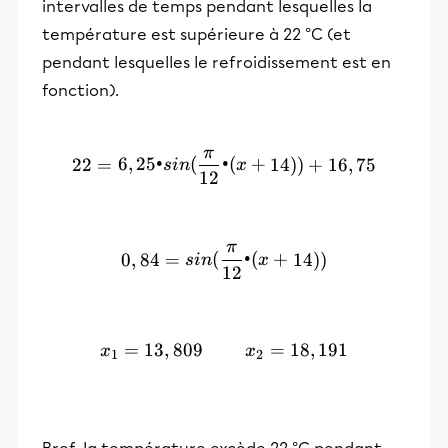
intervalles de temps pendant lesquelles la
température est supérieure à 22 °C (et
pendant lesquelles le refroidissement est en
fonction).
π
22 = 6,25 • sin(\frac{\pi
22
=
6
,
25•
(
•
(
+
14
))
+
16
,
75
s
in
x
12
π
0,84 = sin(\frac{\pi}{12}
0
,
84
=
(
•
(
+
14
))
s
in
x
12
=
13
,
809
x_1 = 13,809\:\:\:\:\:\:\:
=
18
,
191
x
x
1
2