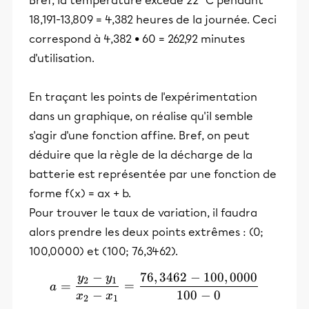
Bref, la température excède 22 °C pendant
18,191-13,809 = 4,382 heures de la journée. Ceci
correspond à 4,382 • 60 = 262,92 minutes
d'utilisation.
En traçant les points de l'expérimentation
dans un graphique, on réalise qu'il semble
s'agir d'une fonction affine. Bref, on peut
déduire que la règle de la décharge de la
batterie est représentée par une fonction de
forme f(x) = ax + b.
Pour trouver le taux de variation, il faudra
alors prendre les deux points extrêmes : (0;
100,0000) et (100; 76,3462).
−
76
,
3462
−
100
,
0000
y
y
a = \frac{y_2-y_1}{x_2-x
2
1
=
=
a
−
100
−
0
x
x
2
1