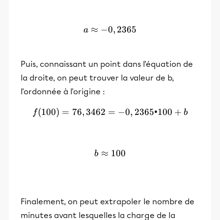
≈
−
0
a ≈ -0,2365
,
2365
a
Puis, connaissant un point dans l'équation de
la droite, on peut trouver la valeur de b,
l'ordonnée à l'origine :
(
100
)
=
76
,
3462
=
f(100) = 76,3462 = -0,236
−
0
,
2365•100
+
f
b
≈
b ≈ 100
100
b
Finalement, on peut extrapoler le nombre de
minutes avant lesquelles la charge de la