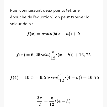
Puis, connaissant deux points (et une
ébauche de l'équation), on peut trouver la
valeur de h :
(
)
=
•
(
f(x) = a•sin(b(x-h)) + k
(
−
))
+
f
x
a
s
in
b
x
h
k
π
f(x) = 6,25•sin(\frac{\pi}
(
)
=
6
,
25•
(
•
(
−
))
+
16
,
75
f
x
s
in
x
h
12
π
f(4) = 10,5 = 6,25•sin(\fr
(
4
)
=
10
,
5
=
6
,
25•
(
•
(
4
−
))
+
16
,
75
f
s
in
h
12
3
π
π
\frac{3\pi}{2}=\frac{\pi
=
•
(
4
−
)
h
2
12