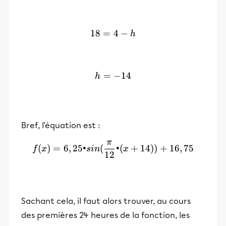
18
=
18=4-h
4
−
h
=
h = -14
−
14
h
Bref, l'équation est :
π
f(x) = 6,25•sin(\frac{\pi
(
)
=
6
,
25•
(
•
(
+
14
))
+
16
,
75
f
x
s
in
x
12
Sachant cela, il faut alors trouver, au cours
des premières 24 heures de la fonction, les