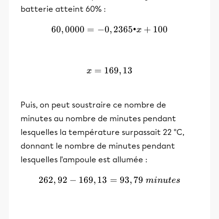
batterie atteint 60% :
60
,
0000
=
−
0
,
60,0000 = -0,2365•x + 100
2365•
+
100
x
=
169
x = 169,13
,
13
x
Puis, on peut soustraire ce nombre de
minutes au nombre de minutes pendant
lesquelles la température surpassait 22 °C,
donnant le nombre de minutes pendant
lesquelles l'ampoule est allumée :
262
,
92
−
169
,
13
262,92 - 169,13 = 93,79\:
=
93
,
79
min
u
t
es