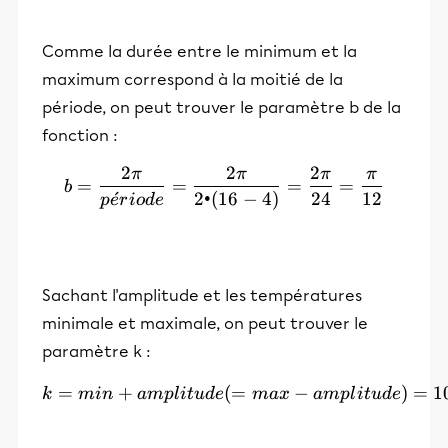
Comme la durée entre le minimum et la
maximum correspond à la moitié de la
période, on peut trouver le paramètre b de la
fonction :
2
2
2
π
π
π
π
b = \frac{2\pi}{période}
=
=
=
=
b
ˊ
2•
(
16
−
4
)
24
12
p
e
r
i
o
d
e
Sachant l'amplitude et les températures
minimale et maximale, on peut trouver le
paramètre k :
=
+
k = min + amplitude (= ma
(
=
−
)
=
1
k
min
am
pl
i
t
u
d
e
ma
x
am
pl
i
t
u
d
e