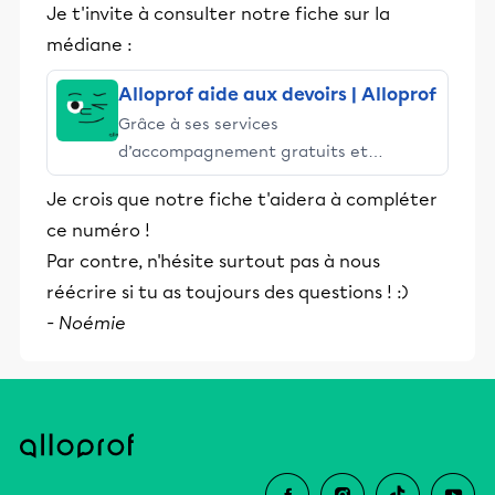
Je t'invite à consulter notre fiche sur la
médiane :
Alloprof aide aux devoirs | Alloprof
Grâce à ses services
d’accompagnement gratuits et
stimulants, Alloprof engage les élèves
Je crois que notre fiche t'aidera à compléter
et leurs parents dans la réussite
ce numéro !
éducative.
Par contre, n'hésite surtout pas à nous
réécrire si tu as toujours des questions ! :)
- Noémie