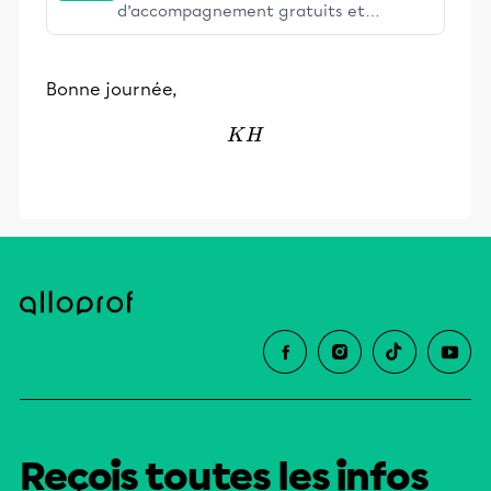
d’accompagnement gratuits et
stimulants, Alloprof engage les élèves
et leurs parents dans la réussite
Bonne journée,
éducative.
KH
K
H
Reçois toutes les infos