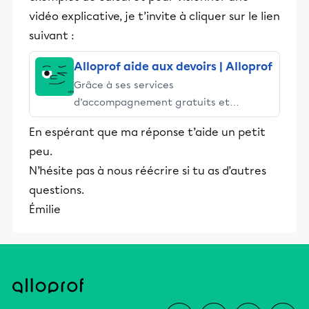
vidéo explicative, je t’invite à cliquer sur le lien
suivant :
Alloprof aide aux devoirs | Alloprof
Grâce à ses services
d’accompagnement gratuits et
stimulants, Alloprof engage les élèves
En espérant que ma réponse t’aide un petit
et leurs parents dans la réussite
peu.
éducative.
N’hésite pas à nous réécrire si tu as d’autres
questions.
Émilie