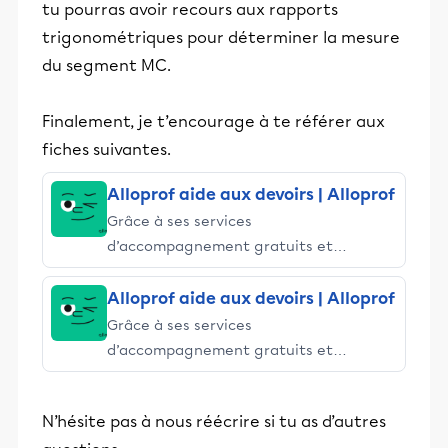
tu pourras avoir recours aux rapports
trigonométriques pour déterminer la mesure
du segment MC.
Finalement, je t’encourage à te référer aux
fiches suivantes.
Alloprof aide aux devoirs | Alloprof
Grâce à ses services
d’accompagnement gratuits et
stimulants, Alloprof engage les élèves
et leurs parents dans la réussite
Alloprof aide aux devoirs | Alloprof
éducative.
Grâce à ses services
d’accompagnement gratuits et
stimulants, Alloprof engage les élèves
et leurs parents dans la réussite
N’hésite pas à nous réécrire si tu as d’autres
éducative.