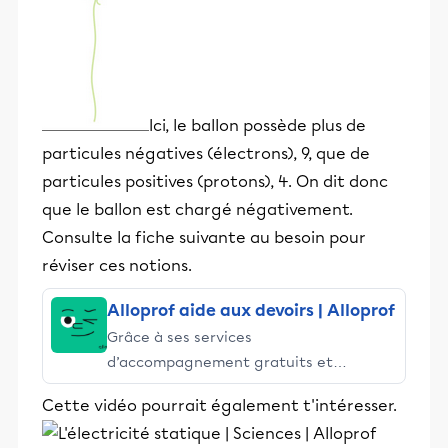
Ici, le ballon possède plus de
particules négatives (électrons), 9, que de
particules positives (protons), 4. On dit donc
que le ballon est chargé négativement.
Consulte la fiche suivante au besoin pour
réviser ces notions.
Alloprof aide aux devoirs | Alloprof
Grâce à ses services
d’accompagnement gratuits et
stimulants, Alloprof engage les élèves
Cette vidéo pourrait également t'intéresser.
et leurs parents dans la réussite
éducative.