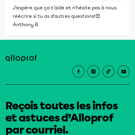
stimulants, Alloprof engage les élèves
J'espère que ça t'aide et n'hésite pas à nous
et leurs parents dans la réussite
réécrire si tu as d'autres questions!😊
éducative.
Anthony B.
Reçois toutes les infos
et astuces d’Alloprof
par courriel.