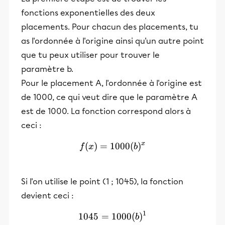
fonctions exponentielles des deux
placements. Pour chacun des placements, tu
as l'ordonnée à l'origine ainsi qu'un autre point
que tu peux utiliser pour trouver le
paramètre b.
Pour le placement A, l'ordonnée à l'origine est
de 1000, ce qui veut dire que le paramètre A
est de 1000. La fonction correspond alors à
ceci :
x
(
)
=
1000
f(x) = 1000(b)^{x}
(
)
f
x
b
Si l'on utilise le point (1 ; 1045), la fonction
devient ceci :
1
1045
=
1000
1045 = 1000(b)^{1}
(
)
b