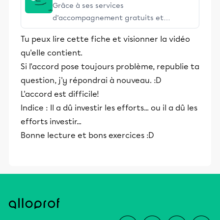
Grâce à ses services
d’accompagnement gratuits et
stimulants, Alloprof engage les élèves
Tu peux lire cette fiche et visionner la vidéo
et leurs parents dans la réussite
qu'elle contient.
éducative.
Si l'accord pose toujours problème, republie ta
question, j'y répondrai à nouveau. :D
L'accord est difficile!
Indice : Il a dû investir les efforts... ou il a dû les
efforts investir...
Bonne lecture et bons exercices :D