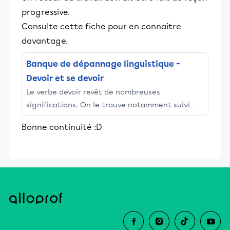
progressive.
Consulte cette fiche pour en connaitre
davantage.
Banque de dépannage linguistique -
Devoir et se devoir
Le verbe devoir revêt de nombreuses
significations. On le trouve notamment suivi
d’un nom complément direct avec les sens
Bonne continuité :D
« avoir à payer une somme d’argent à
quelqu’un » et « être redevable de quelque
chose à quelqu’un ou à quelque chose ».