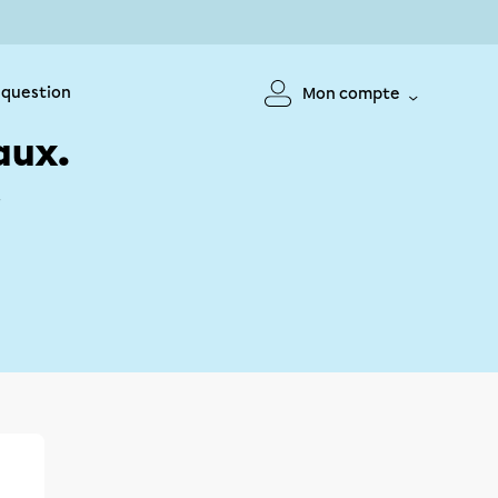
 question
Mon compte
aux.
!