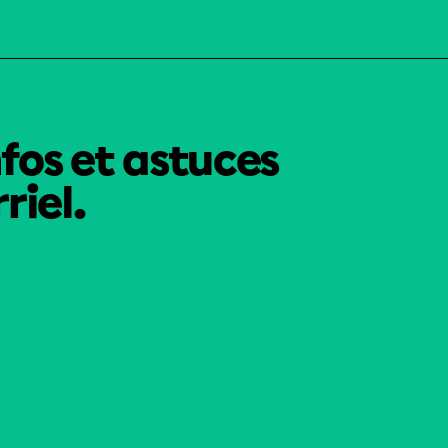
nfos et astuces
riel.