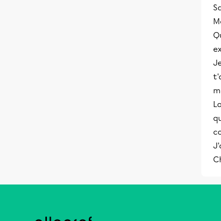
S
M
Q
e
Je
t'
m
La
qu
c
J'
C