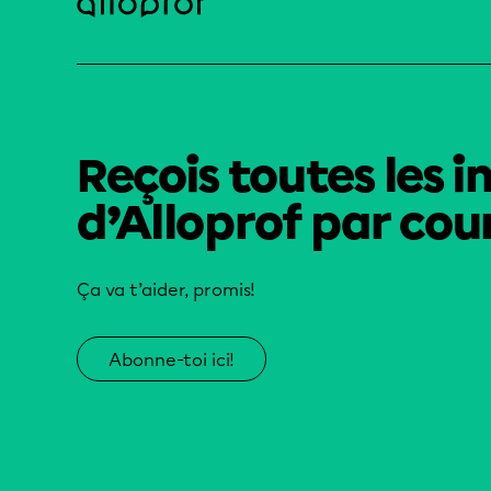
Reçois toutes les i
d’Alloprof par cour
Ça va t’aider, promis!
Abonne-toi ici!