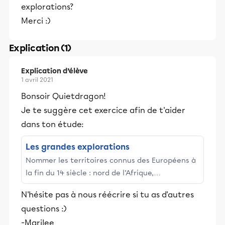
explorations?
Merci :)
Explication (1)
Explication d’élève
1 avril 2021
Bonsoir Quietdragon!
Je te suggère cet exercice afin de t'aider
dans ton étude:
Les grandes explorations
Nommer les territoires connus des Européens à
la fin du 14 siècle : nord de l’Afrique,
ProcheOrient et Europe. Indiquer des
N'hésite pas à nous réécrire si tu as d'autres
motivations des Européens à ...
questions :)
-Marilee