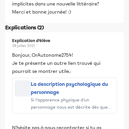
implicites dans une nouvelle littéraire?
Merci et bonne journée! :)
Explications (2)
Explication d’élève
28 juillet 2021
Bonjour, OrAutonome2754!
Je te présente un autre lien trouvé qui
pourrait se montrer utile.:
La description psychologique du
personnage
Si l’apparence physique d’un
personnage nous est décrite dès que
celui-ci fait son apparition dans
l’intrigue, son portrait psychologique se
N'hésite pas à nous recontacter si tu as
dévoile au lecteur tout au long de