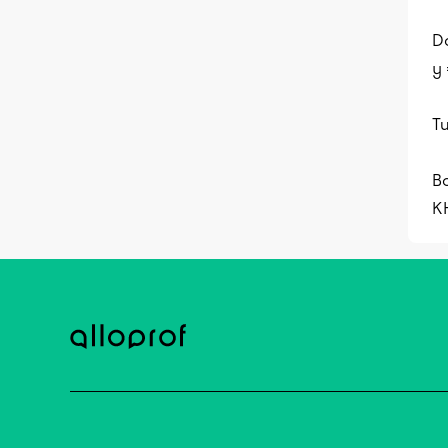
Do
y 
Tu
B
K