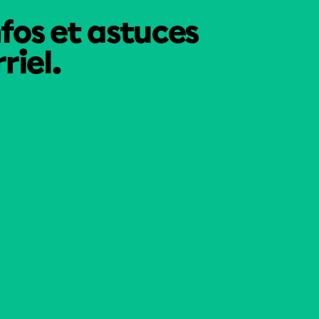
nfos et astuces
riel.