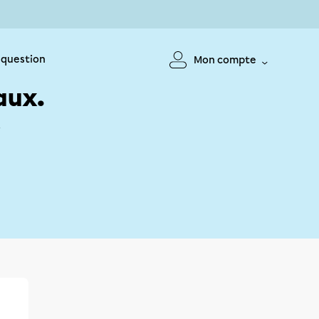
 question
Mon compte
aux.
!