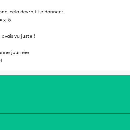
nc, cela devrait te donner :
= x+5
 avais vu juste !
onne journée
H