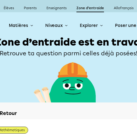
Élèves
Parents
Enseignants
Zone d’entraide
Allofrançais
Matières
Niveaux
Explorer
Poser une
Zone d’entraide est en trav
Retrouve ta question parmi celles déjà posées
Retour
Mathématiques