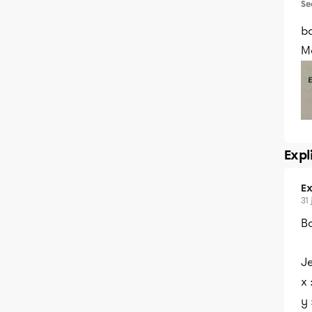
Se
bo
Me
Expl
Ex
31 
Bo
J
x 
y 