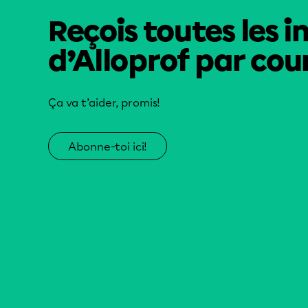
Reçois toutes les i
d’Alloprof par cour
Ça va t’aider, promis!
Abonne-toi ici!