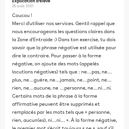
Explication d’élève
25 août 2021
Coucou !
Merci d'utiliser nos services. Gentil rappel que
nous encourageons les questions claires dans
la Zone d'Entraide :) Dans ton exercise, tu dois
savoir que la phrase négative est utilisée pour
dire le contraire. Pour passer à la forme
négative, on ajoute des mots (appelés
locutions négatives) tels que : ne…pas, ne…
plus, ne…guère, ne…jamais, ne…point, ne…
rien, ne…aucune, ne …personne, ne…ni…ni.
Certains mots de la phrase à la forme
affirmative peuvent être supprimés et
remplacés par les mots tels que « personne,
rien, aucun(es), ni…ni… ». À la forme négative,
le premier mot s’écrit toujours « ne », sauf s’il