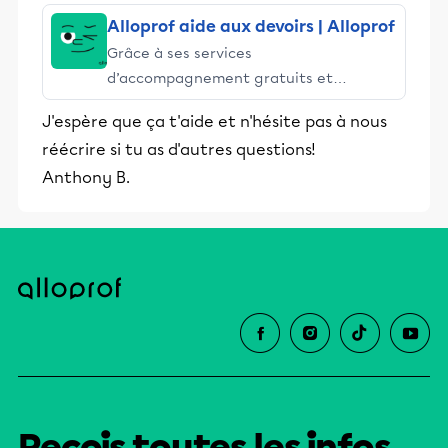
Alloprof aide aux devoirs | Alloprof
Grâce à ses services
d’accompagnement gratuits et
stimulants, Alloprof engage les élèves
J'espère que ça t'aide et n'hésite pas à nous
et leurs parents dans la réussite
réécrire si tu as d'autres questions!
éducative.
Anthony B.
Reçois toutes les infos