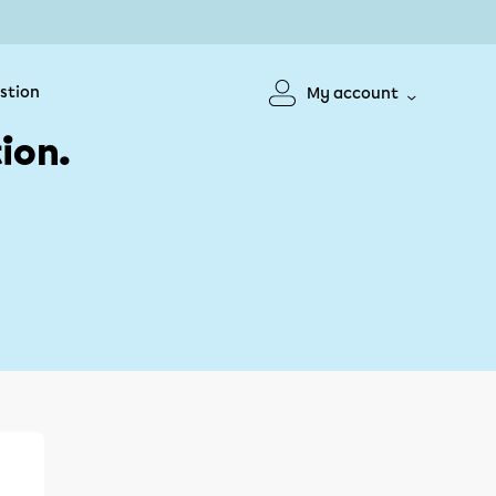
stion
My account
ion.