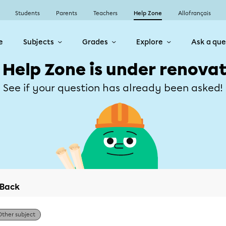
Students
Parents
Teachers
Help Zone
Allofrançais
e
Subjects
Grades
Explore
Ask a que
 Help Zone is under renovat
See if your question has already been asked!
Back
Other subject