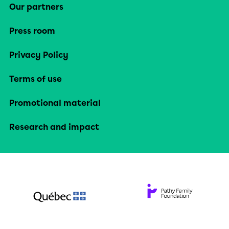
Our partners
Press room
Privacy Policy
Terms of use
Promotional material
Research and impact