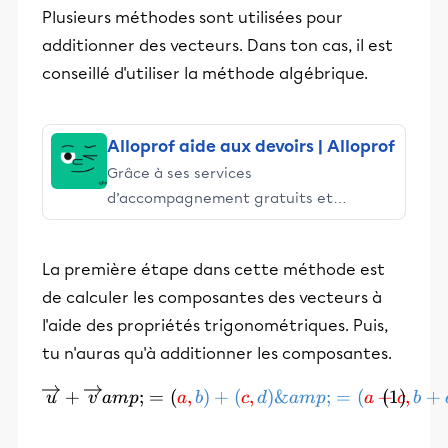
Plusieurs méthodes sont utilisées pour
additionner des vecteurs. Dans ton cas, il est
conseillé d'utiliser la méthode algébrique.
Alloprof aide aux devoirs | Alloprof
Grâce à ses services
d’accompagnement gratuits et
stimulants, Alloprof engage les élèves
et leurs parents dans la réussite
La première étape dans cette méthode est
éducative.
de calculer les composantes des vecteurs à
l'aide des propriétés trigonométriques. Puis,
tu n'auras qu'à additionner les composantes.
\begin{align}\overrigh
+
;
=
(
,
)
+
(
,
)
&
;
=
(
+
,
+
u
v
am
p
a
b
c
d
am
p
a
c
b