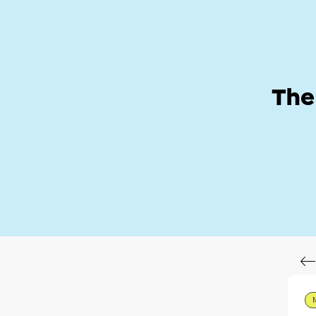
Help Zone
Hom
The