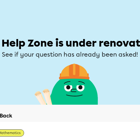
Students
Parents
Teachers
Help Zone
Allofrançais
e
Subjects
Grades
Explore
Ask a que
 Help Zone is under renovat
See if your question has already been asked!
Back
Mathematics