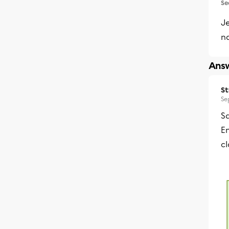
Se
J
na
Answ
S
Se
Sa
En
cl