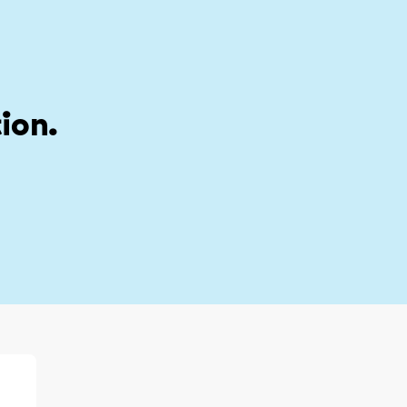
stion
My account
ion.