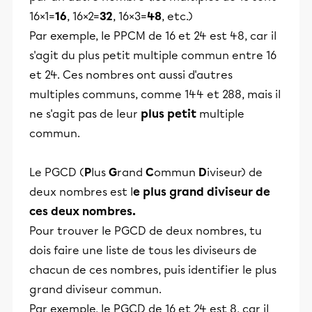
16×1=
16
, 16×2=
32
, 16×3=
48
, etc.)
Par exemple, le PPCM de 16 et 24 est 48, car il
s'agit du plus petit multiple commun entre 16
et 24. Ces nombres ont aussi d'autres
multiples communs, comme 144 et 288, mais il
ne s'agit pas de leur
plus petit
multiple
commun.
Le PGCD (
P
lus
G
rand
C
ommun
D
iviseur) de
deux nombres est l
e plus grand diviseur de
ces deux nombres.
Pour trouver le PGCD de deux nombres, tu
dois faire une liste de tous les diviseurs de
chacun de ces nombres, puis identifier le plus
grand diviseur commun.
Par exemple, le PGCD de 16 et 24 est 8, car il