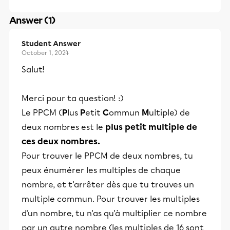
Answer (1)
Student Answer
October 1, 2024
Salut!
Merci pour ta question! :)
Le PPCM (
P
lus
P
etit
C
ommun
M
ultiple) de
deux nombres est le
plus petit multiple de
ces deux nombres.
Pour trouver le PPCM de deux nombres, tu
peux énumérer les multiples de chaque
nombre, et t'arrêter dès que tu trouves un
multiple commun. Pour trouver les multiples
d'un nombre, tu n'as qu'à multiplier ce nombre
par un autre nombre (les multiples de 16 sont