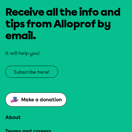
Receive all the info and
tips from Alloprof by
email.
It will help you!
Subscribe here!
Make a donation
About
Teams and careers