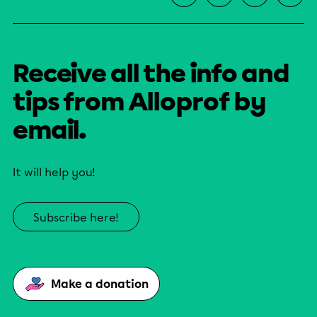
Receive all the info and
tips from Alloprof by
email.
It will help you!
Subscribe here!
Make a donation