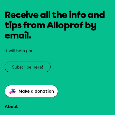
Receive all the info and
tips from Alloprof by
email.
It will help you!
Subscribe here!
Make a donation
About