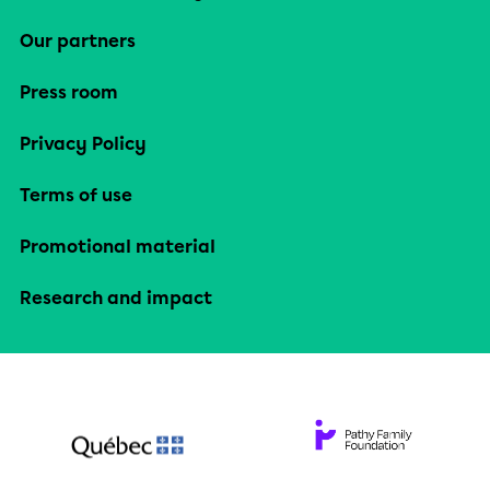
Our partners
Press room
Privacy Policy
Terms of use
Promotional material
Research and impact