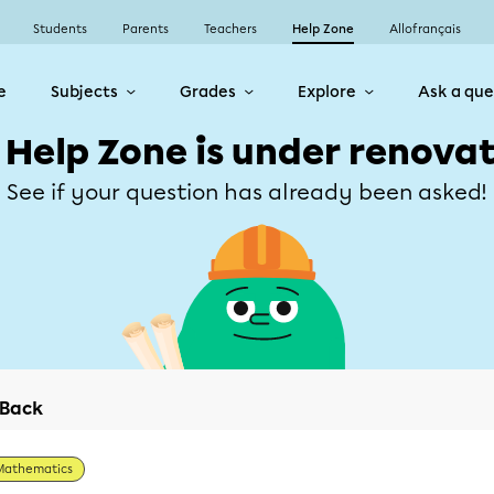
Students
Parents
Teachers
Help Zone
Allofrançais
e
Subjects
Grades
Explore
Ask a que
 Help Zone is under renovat
See if your question has already been asked!
Back
Mathematics