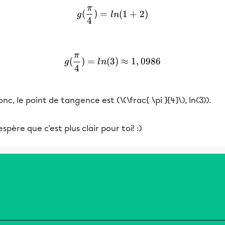
π
g(\frac{ \pi }{4})=ln(1 + 
(
)
=
(
1
+
2
)
g
l
n
4
π
g(\frac{ \pi }{4})=ln(3)≈
(
)
=
(
3
)
≈
1
,
0986
g
l
n
4
nc, le point de tangence est (\(\frac{ \pi }{4}\), ln(3)).
espère que c'est plus clair pour toi! :)