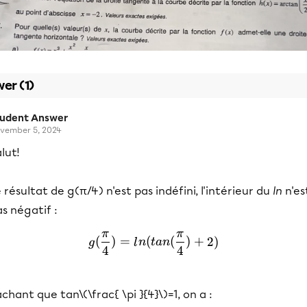
er (1)
tudent Answer
vember 5, 2024
lut!
 résultat de g(π/4) n'est pas indéfini, l'intérieur du
ln
n'es
s négatif :
π
π
g(\frac{ \pi }{4})=ln(tan(
(
)
=
(
(
)
+
2
)
g
l
n
t
an
4
4
chant que tan\(\frac{ \pi }{4}\)=1, on a :