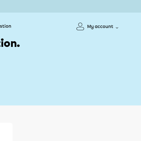
stion
My account
ion.