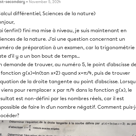
st-secondary
• November 5, 2024
alcul différentiel, Sciences de la nature)
njour,
ai (enfin!) fini ma mise à niveau, je suis maintenant en
iences de la nature. J'ai une question concernant un
uméro de préparation à un examen, car la trigonométrie
te d'il y a un bon bout de temps...
n demande de trouver, au numéro 5, le point d'abscisse d
 fonction g(x)=ln(tan x+2) quand x=π/4, puis de trouver
équation de la droite tangente au point d'abscisse. Lorsq
 viens pour remplacer x par π/4 dans la fonction g(x), le
sultat est non-défini par les nombres réels, car il est
possible de faire ln d'un nombre négatif. Comment puis-j
rocéder?