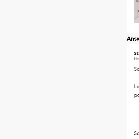
Answ
S
No
Sa
Le
pa
Sa