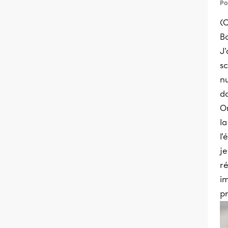
Po
(C
Bo
J'
sc
n
da
O
la
l'
je
ré
im
p