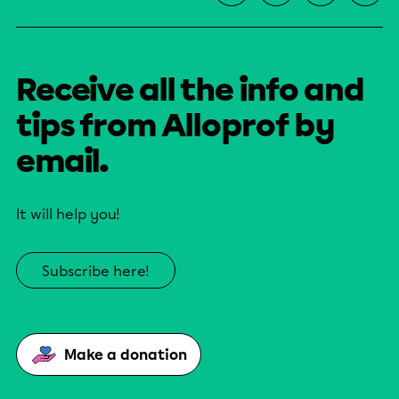
Receive all the info and
tips from Alloprof by
email.
It will help you!
Subscribe here!
Make a donation